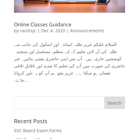
Online Classes Guidance
by
raishsjc
|
Dec 4, 2020
|
Announcements
السلام علیکم عزیز طلبہ اساتذہ اور اسکول کی جانب سے
طلبہ کی آن لائن تعلیم کے لیے منظم، مسلسل اور سنجیدہ
کوششیں جاری ہیں۔ آپ بس اپنی حاضری یقینی بنائیں۔ غیر
حاضری کی صورت میں آپ کی تعلیم کا شدید اور ناقابلِ تلافی
نقصان ہو سکتا ہے۔ عزیز بچو ہم آپ کو یہ باور کروانا
چاہتے...
Recent Posts
SSC Board Exam Forms